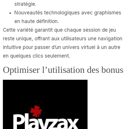
stratégie.
Nouveautés technologiques avec graphismes
en haute définition.
Cette variété garantit que chaque session de jeu
reste unique, offrant aux utilisateurs une navigation
intuitive pour passer d’un univers virtuel à un autre
en quelques clics seulement.
Optimiser l’utilisation des bonus